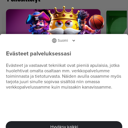
Evästeet palveluksessasi
Evästeet ja vastaavat tekniikat ovat pieniä apulaisia, jotka
huolehtivat omalta osaltaan mm. verkkopalvelumme
toiminnasta ja tietoturvasta. Näiden avulla osaamme myös
Arvat
Vedot
tarjota juuri sinulle sopivaa sisältöä niin omassa
Aina uusia klassisia
Koko V
verkkopalvelussamme kuin muissakin kanavissamme.
raaputusarpoja
saatav
Veikkaus.fi
Veikkaus.
Hyväksy kaikki