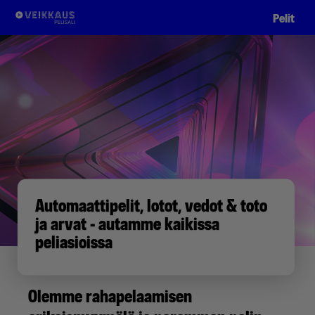
Pelit
Automaattipelit, lotot, vedot & toto
ja arvat - autamme kaikissa
peliasioissa
Olemme rahapelaamisen