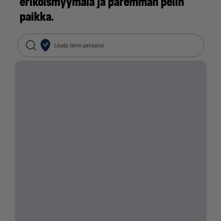
erikoismyymälä ja paremman pelin
paikka.