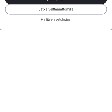
Jatka välttämättömillä
Hallitse asetuksiasi
Pelisalien pelit ja pelaaminen
Asiakkuuden hoito
Isojen voittojen lunastus
Tapahtumat ja uutuuspelit
Pelielämyksiä ympäri Suomen