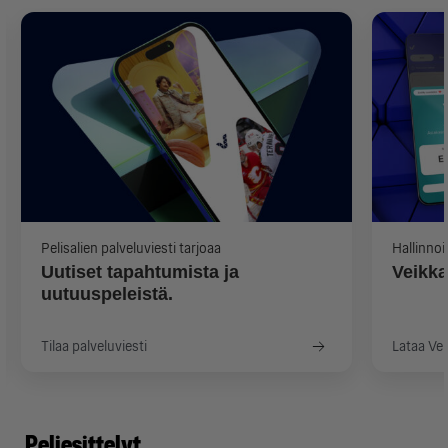
Pelisalien palveluviesti tarjoaa
Hallinnoi
Uutiset tapahtumista ja
Veikka
uutuuspeleistä.
Tilaa palveluviesti
Lataa Ve
Peliesittelyt