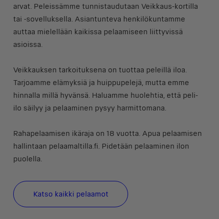
arvat. Peleissämme tunnistaudutaan Veikkaus-kortilla
tai -sovelluksella. Asiantunteva henkilökuntamme
auttaa mielellään kaikissa pelaamiseen liittyvissä
asioissa.
Veikkauksen tarkoituksena on tuottaa peleillä iloa.
Tarjoamme elämyksiä ja huippupelejä, mutta emme
hinnalla millä hyvänsä. Haluamme huolehtia, että peli-
ilo säilyy ja pelaaminen pysyy harmittomana.
Rahapelaamisen ikäraja on 18 vuotta. Apua pelaamisen
hallintaan pelaamaltilla.fi. Pidetään pelaaminen ilon
puolella.
Katso kaikki pelaamot