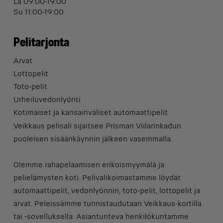
La 09:00-19:00
Su 11:00-19:00
Pelitarjonta
Arvat
Lottopelit
Toto-pelit
Urheiluvedonlyönti
Kotimaiset ja kansainväliset automaattipelit
Veikkaus pelisali sijaitsee Prisman Viilarinkadun
puoleisen sisäänkäynnin jälkeen vasemmalla.
Olemme rahapelaamisen erikoismyymälä ja
pelielämysten koti. Pelivalikoimastamme löydät
automaattipelit, vedonlyönnin, toto-pelit, lottopelit ja
arvat. Peleissämme tunnistaudutaan Veikkaus-kortilla
tai -sovelluksella. Asiantunteva henkilökuntamme