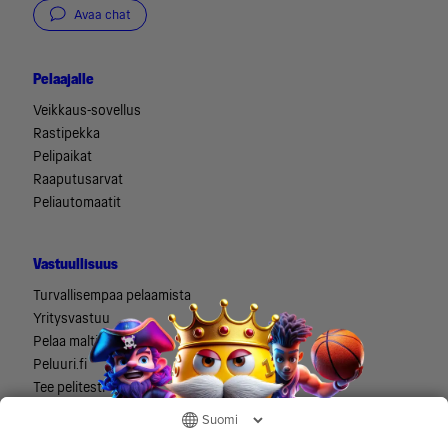
Avaa chat
Pelaajalle
Veikkaus-sovellus
Rastipekka
Pelipaikat
Raaputusarvat
Peliautomaatit
Vastuullisuus
Turvallisempaa pelaamista
Yritysvastuu
Pelaa maltilla
Peluuri.fi
Tee pelitesti